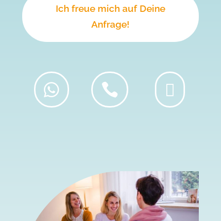
Ich freue mich auf Deine
Anfrage!


